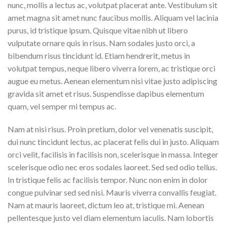
nunc, mollis a lectus ac, volutpat placerat ante. Vestibulum sit
amet magna sit amet nunc faucibus mollis. Aliquam vel lacinia
purus, id tristique ipsum. Quisque vitae nibh ut libero
vulputate ornare quis in risus. Nam sodales justo orci, a
bibendum risus tincidunt id. Etiam hendrerit, metus in
volutpat tempus, neque libero viverra lorem, ac tristique orci
augue eu metus. Aenean elementum nisi vitae justo adipiscing
gravida sit amet et risus. Suspendisse dapibus elementum
quam, vel semper mi tempus ac.
Nam at nisi risus. Proin pretium, dolor vel venenatis suscipit,
dui nunc tincidunt lectus, ac placerat felis dui in justo. Aliquam
orci velit, facilisis in facilisis non, scelerisque in massa. Integer
scelerisque odio nec eros sodales laoreet. Sed sed odio tellus.
In tristique felis ac facilisis tempor. Nunc non enim in dolor
congue pulvinar sed sed nisi. Mauris viverra convallis feugiat.
Nam at mauris laoreet, dictum leo at, tristique mi. Aenean
pellentesque justo vel diam elementum iaculis. Nam lobortis