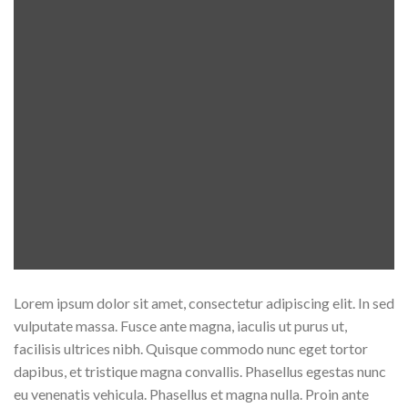
Lorem ipsum dolor sit amet, consectetur adipiscing elit. In sed
vulputate massa. Fusce ante magna, iaculis ut purus ut,
facilisis ultrices nibh. Quisque commodo nunc eget tortor
dapibus, et tristique magna convallis. Phasellus egestas nunc
eu venenatis vehicula. Phasellus et magna nulla. Proin ante