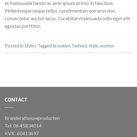
et malesuada fames ac ante ipsum primis in faucibus.
Pellentesque neque tellus, condimentum non eros non,
consectetur auctor lacus. Curabitur malesuada odio eget elit
egestas porttitor.
Posted in
Style
|
Tagged
brooklyn
,
fashion
,
style
,
women
CONTACT
Branderafbouwproducten
Tel: 06 45834014
KVK: 60413697